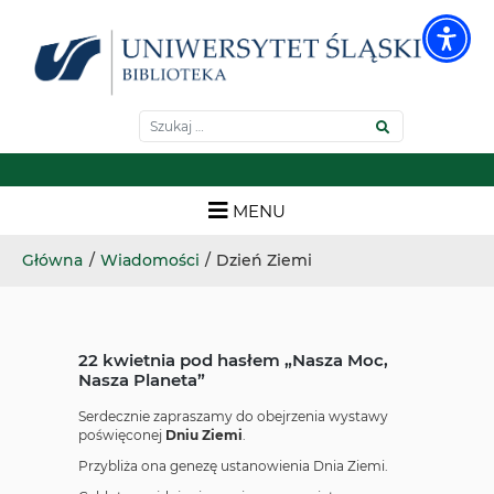
Biblioteka wydziałowa - S
Wyszukiwarka
Szukaj
Skip
MENU
to
Menu główne
content
Główna
/
Wiadomości
/
Dzień Ziemi
22 kwietnia pod hasłem „Nasza Moc,
Nasza Planeta”
Serdecznie zapraszamy do obejrzenia wystawy
poświęconej
Dniu Ziemi
.
Przybliża ona genezę ustanowienia Dnia Ziemi.